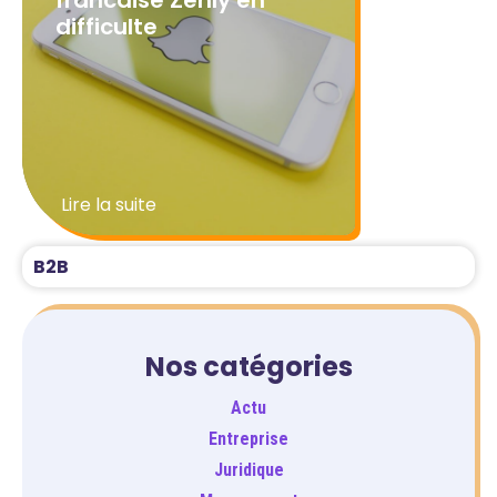
difficulte
La nouvelle est tombée comme un
coup de tonnerre : Snapchat
annonce la …
Lire la suite
B2B
Nos catégories
Actu
Entreprise
Juridique