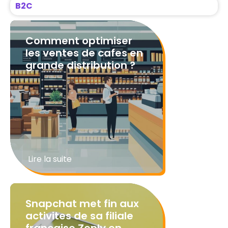
B2C
Comment optimiser
les ventes de cafes en
grande distribution ?
L’univers du café en grande
distribution est un secteur
compétitif qui ne cesse …
Lire la suite
Snapchat met fin aux
activites de sa filiale
francaise Zenly en